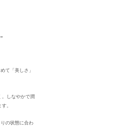
”
含めて「美しさ」
く。
しなやかで潤
ます。
とりの状態に合わ